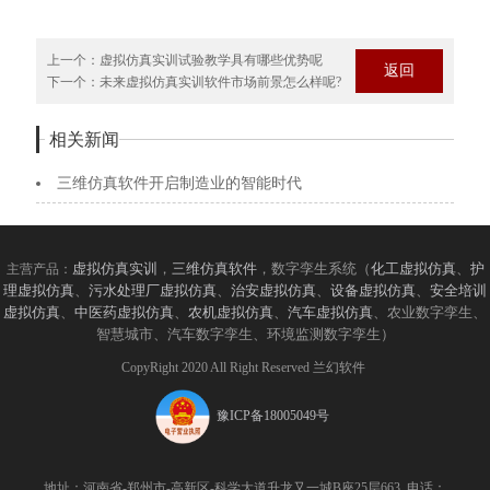
上一个：
虚拟仿真实训试验教学具有哪些优势呢
返回
下一个：
未来虚拟仿真实训软件市场前景怎么样呢?
相关新闻
三维仿真软件开启制造业的智能时代
虚拟仿真实训
，
三维仿真软件
，数字孪生系统（
化工虚拟仿真
、
护
主营产品：
理虚拟仿真
、
污水处理厂虚拟仿真
、
治安虚拟仿真
、
设备虚拟仿真
、
安全培训
虚拟仿真
、
中医药虚拟仿真
、
农机虚拟仿真
、
汽车虚拟仿真
、农业数字孪生、
智慧城市、汽车数字孪生、环境监测数字孪生）
CopyRight 2020 All Right Reserved 兰幻软件
豫ICP备18005049号
地址：河南省-郑州市-高新区-科学大道升龙又一城B座25层663 电话：