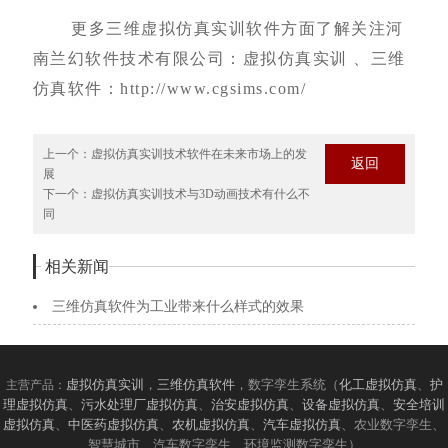
更多三维虚拟仿真实训软件方面了解关注河
南兰幻软件技术有限公司：虚拟仿真实训 、三维
仿真软件：
http://www.cgsims.com/
上一个：
虚拟仿真实训技术软件在未来市场上的发
返回
展
下一个：
虚拟仿真实训技术与3D动画技术有什么不
同
相关新闻
三维仿真软件为工业带来什么样式的效果
虚拟仿真实训
，
三维仿真软件
，数字孪生系统（
化工虚拟仿真
、
护
主营产品：
理虚拟仿真
、
污水处理厂虚拟仿真
、
治安虚拟仿真
、
设备虚拟仿真
、
安全培训
虚拟仿真
、
中医药虚拟仿真
、
农机虚拟仿真
、
汽车虚拟仿真
、农业数字孪生、
智慧城市、汽车数字孪生、环境监测数字孪生）